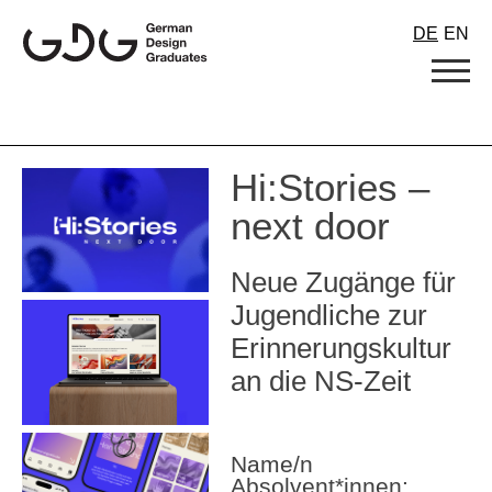
Skip
DE
EN
to
content
Hi:Stories –
next door
Neue Zugänge für
Jugendliche zur
Erinnerungskultur
an die NS-Zeit
Name/n
Absolvent*innen: