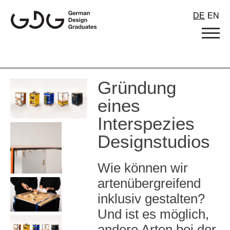
Skip
DE
EN
to
content
Gründung
eines
Interspezies
Designstudios
Wie können wir
artenübergreifend
inklusiv gestalten?
Und ist es möglich,
andere Arten bei der