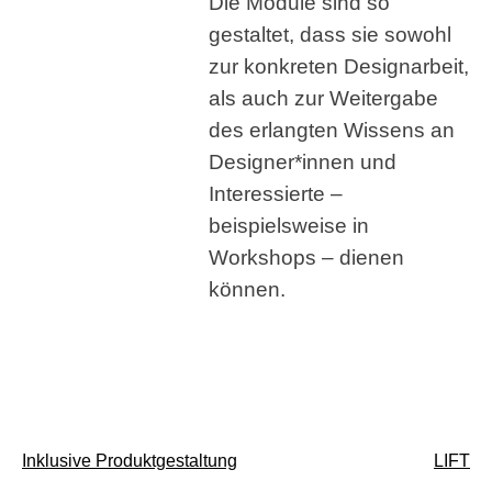
Die Module sind so
gestaltet, dass sie sowohl
zur konkreten Designarbeit,
als auch zur Weitergabe
des erlangten Wissens an
Designer*innen und
Interessierte –
beispielsweise in
Workshops – dienen
können.
Beitragsnavigation
Inklusive Produktgestaltung
LIFT