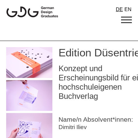
Skip
DE
EN
to
content
Edition Düsentri
Konzept und
Erscheinungsbild für e
hochschuleigenen
Buchverlag
Name/n Absolvent*innen:
Dimitri Iliev