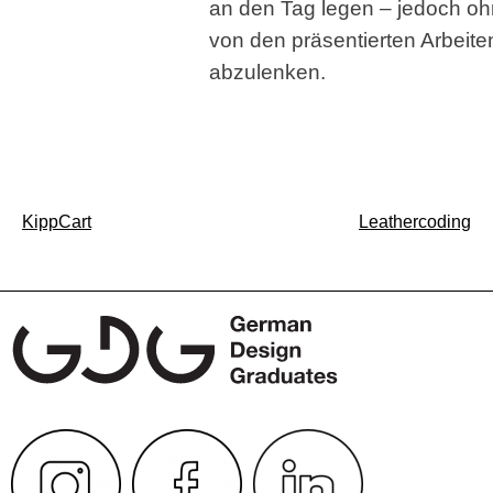
an den Tag legen – jedoch o
von den präsentierten Arbeite
abzulenken.
Beitragsnavigation
KippCart
Leathercoding