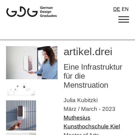
Skip
DE
EN
to
content
artikel.drei
Eine Infrastruktur
für die
Menstruation
Julia Kubitzki
März / March - 2023
Muthesius
Kunsthochschule Kiel