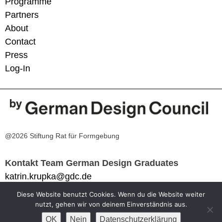
Programme
Partners
About
Contact
Press
Log-In
@2026 Stiftung Rat für Formgebung
Kontakt Team German Design Graduates
katrin.krupka@gdc.de
Diese Website benutzt Cookies. Wenn du die Website weiter
Impressum
nutzt, gehen wir von deinem Einverständnis aus.
Datenschutzerklärung
OK
Nein
Datenschutzerklärung