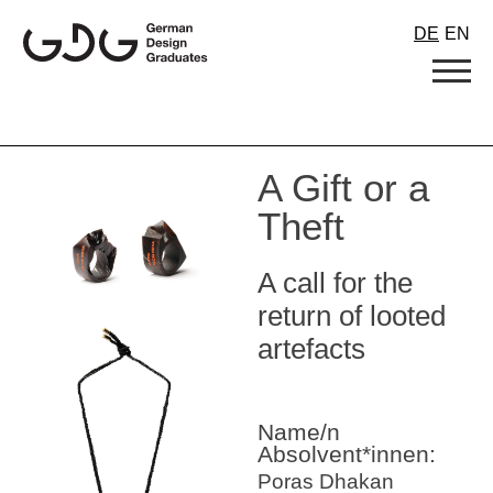
Skip
DE
EN
to
content
A Gift or a
Theft
A call for the
return of looted
artefacts
Name/n
Absolvent*innen:
Poras Dhakan