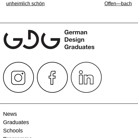
Beitragsnavigation
unheimlich schön
Offen—bach
News
Graduates
Schools